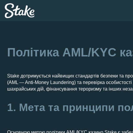
Перейти
до
вмісту
Політика AML/KYC к
Stake дотримується найвищих стандартів безпеки та проз
(AML — Anti-Money Laundering) та перевірка особистості 
шахрайських дій, фінансування тероризму та інших неза
1. Мета та принципи п
Основною метою політики AML/KYC казино Stake є забез