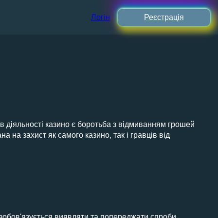
Логін
Реєстрація
ів діяльності казино є боротьба з відмиванням грошей
 на захист як самого казино, так і гравців від
 зобов'язується виявляти та попереджати спроби