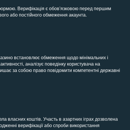
тформою. Верифікація є обов'язковою перед першим
вого або постійного обмеження акаунта.
, казино встановлює обмеження щодо мінімальних і
ктивності, аналізує поведінку користувача на
алишає за собою право повідомити компетентні державні
ела власних коштів. Участь в азартних іграх дозволена
ходженні верифікації або спроби використання