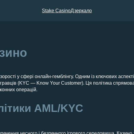
Stake Casino
Дзеркало
азино
орості у сфері онлайн-гемблінгу. Одним із ключових аспект
гравців (KYC — Know Your Customer). Ця політика спрямована
конних операцій.
олітики AML/KYC
печення чесного і безпечного ігрового середовища. Казино