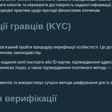
и клієнтів та перевіряти достовірність наданої інформації,
народні практики щодо протидії фінансовим злочинам.
ії гравців (KYC)
бов'язаний пройти процедуру верифікації особистості. Це д
чинному законодавству.
адання копії паспорта або ID-картки, підтвердження адрес
виписка тощо), а також підтвердження платіжного методу — 
ументів та використовує сучасні методи шифрування для їх з
 верифікації