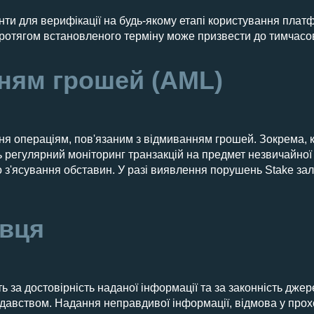
нти для верифікації на будь-якому етапі користування пла
ротягом встановленого терміну може призвести до тимчасо
нням грошей (AML)
ання операціям, пов'язаним з відмиванням грошей. Зокрема
регулярний моніторинг транзакцій на предмет незвичайної а
до з'ясування обставин. У разі виявлення порушень Stake з
авця
 за достовірність наданої інформації та за законність джер
нодавством. Надання неправдивої інформації, відмова у про